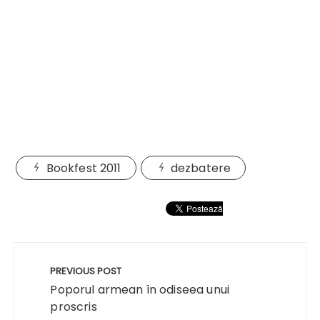
Bookfest 2011
dezbatere
Navigare
în
PREVIOUS POST
articole
Poporul armean în odiseea unui
proscris