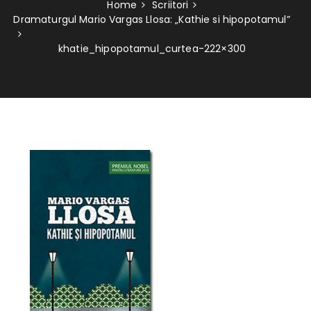
Home
Scriitori
Dramaturgul Mario Vargas Llosa: „Kathie si hipopotamul”
khatie_hipopotamul_curtea-222×300