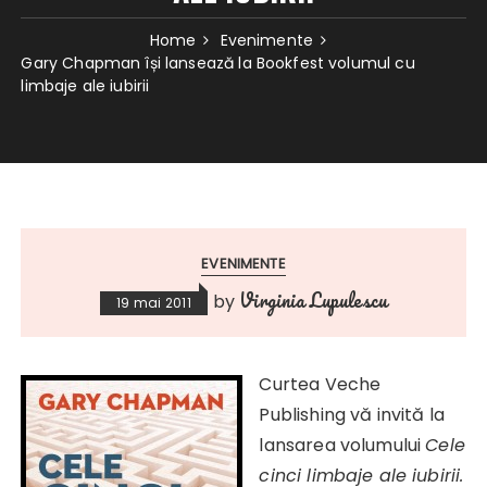
Home
Evenimente
Gary Chapman își lansează la Bookfest volumul cu
limbaje ale iubirii
EVENIMENTE
Virginia Lupulescu
by
19 mai 2011
Curtea Veche
Publishing vă invită la
lansarea volumului
Cele
cinci limbaje ale iubirii.