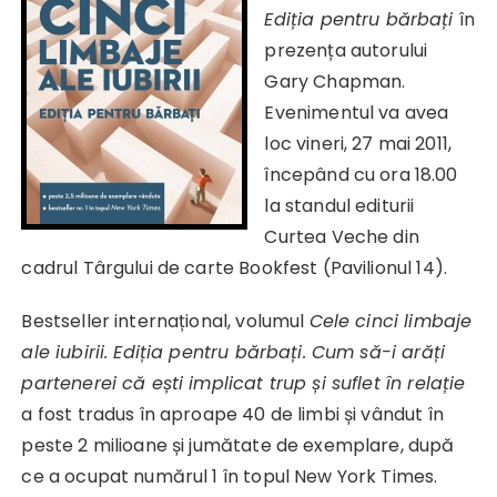
Ediția pentru bărbați
în
prezența autorului
Gary Chapman.
Evenimentul va avea
loc vineri, 27 mai 2011,
începând cu ora 18.00
la standul editurii
Curtea Veche din
cadrul Târgului de carte Bookfest (Pavilionul 14).
Bestseller internațional, volumul
Cele cinci limbaje
ale iubirii. Ediția pentru bărbați. Cum să-i arăți
partenerei că ești implicat trup și suflet în relație
a fost tradus în aproape 40 de limbi și vândut în
peste 2 milioane și jumătate de exemplare, după
ce a ocupat numărul 1 în topul New York Times.