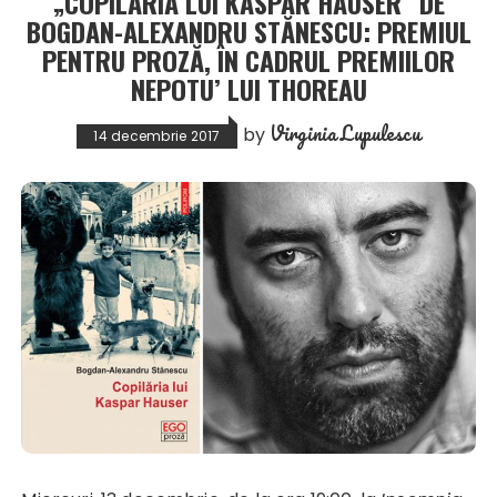
„COPILĂRIA LUI KASPAR HAUSER” DE
BOGDAN-ALEXANDRU STĂNESCU: PREMIUL
PENTRU PROZĂ, ÎN CADRUL PREMIILOR
NEPOTU’ LUI THOREAU
Virginia Lupulescu
by
14 decembrie 2017