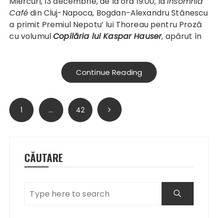
Miercuri, 13 decembrie, de la ora 19:00, la
Insomnia
Café
din Cluj-Napoca, Bogdan-Alexandru Stănescu
a primit Premiul Nepotu’ lui Thoreau pentru Proză
cu volumul
Copilăria lui Kaspar Hauser
, apărut în
Continue Reading
Paginație
1
…
42
articole
CĂUTARE