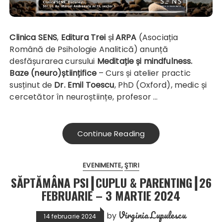
Clinica SENS
,
Editura Trei
ș
i ARPA
(Asociația
Română de Psihologie Analitică) anunță
desfășurarea cursului
Meditație și mindfulness.
Baze (neuro)științifice
– Curs și atelier practic
susținut de
Dr. Emil Toescu
, PhD (Oxford), medic și
cercetător în neuroștiințe, profesor …
Continue Reading
EVENIMENTE
ŞTIRI
SĂPTĂMÂNA PSI┃CUPLU & PARENTING┃26
FEBRUARIE – 3 MARTIE 2024
Virginia Lupulescu
by
14 februarie 2024