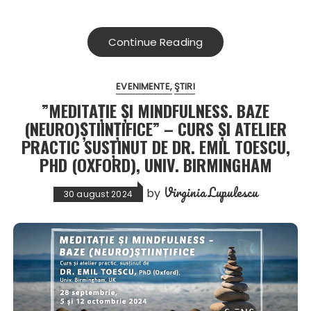
Continue Reading
EVENIMENTE
ŞTIRI
”MEDITAȚIE ȘI MINDFULNESS. BAZE
(NEURO)ȘTIINȚIFICE” – CURS ȘI ATELIER
PRACTIC SUSȚINUT DE DR. EMIL TOESCU,
PHD (OXFORD), UNIV. BIRMINGHAM
Virginia Lupulescu
by
30 august 2024