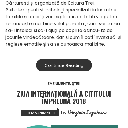
Cărturești și organizată de Editura Trei.
Psihoterapeuți și psihologi specializați în lucrul cu
familiile și copii îți vor explica în ce fel îți vei putea
recunoaște mai bine stilul parental, cum vei putea
să-i înțelegi și să-i ajuți pe copii folosindu-te de
jocurile vindecătoare, dar și cum îi poți învăța să-și
regleze emoțiile și să se cunoască mai bine.
Continue Reading
EVENIMENTE
ŞTIRI
ZIUA INTERNAŢIONALĂ A CITITULUI
ÎMPREUNĂ 2018
Virginia Lupulescu
by
30 ianuarie 2018