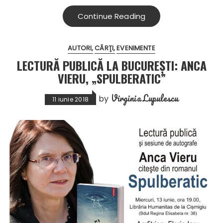
Continue Reading
AUTORI
CĂRŢI
EVENIMENTE
LECTURĂ PUBLICĂ LA BUCUREȘTI: ANCA
VIERU, „SPULBERATIC”
Virginia Lupulescu
by
11 iunie 2018