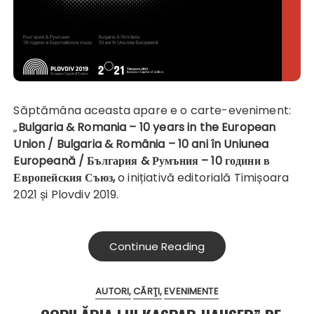
Săptămâna aceasta apare e o carte-eveniment:
„
Bulgaria & Romania – 10 years in the European
Union / Bulgaria & România – 10 ani în Uniunea
Europeană / България & Румъния – 10 години в
Европейския Съюз,
o inițiativă editorială Timișoara
2021 și Plovdiv 2019.
Continue Reading
AUTORI
CĂRŢI
EVENIMENTE