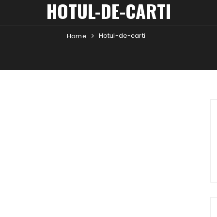
HOTUL-DE-CARTI
Hotul-de-carti
Home