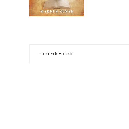
Navigare
Hotul-de-carti
în
articole