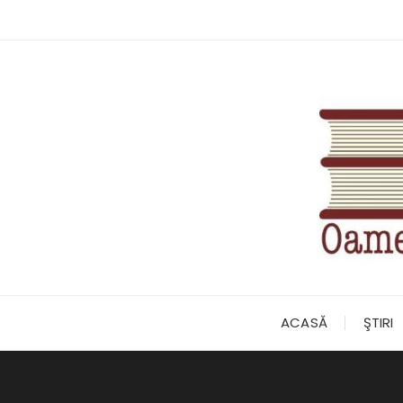
Skip
to
content
ACASĂ
ŞTIRI