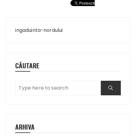
Navigare
în
ingaduinta-nordului
articole
CĂUTARE
ARHIVA