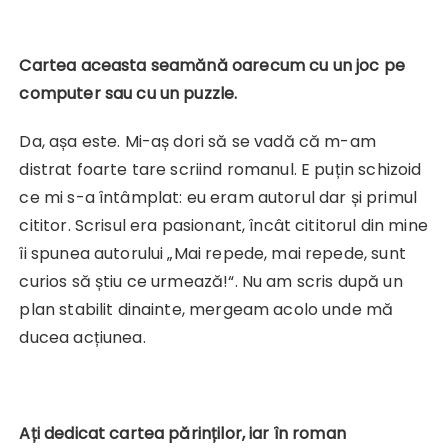
Cartea aceasta seamănă oarecum cu un joc pe
computer sau cu un puzzle.
Da, așa este. Mi-aș dori să se vadă că m-am
distrat foarte tare scriind romanul. E puțin schizoid
ce mi s-a întâmplat: eu eram autorul dar și primul
cititor. Scrisul era pasionant, încât cititorul din mine
îi spunea autorului „Mai repede, mai repede, sunt
curios să știu ce urmează!“. Nu am scris după un
plan stabilit dinainte, mergeam acolo unde mă
ducea acțiunea.
Ați dedicat cartea părinților, iar în roman