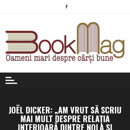
Skip
to
content
JOËL DICKER: „AM VRUT SĂ SCRIU
MAI MULT DESPRE RELAȚIA
INTERIOARĂ DINTRE NOLA ȘI