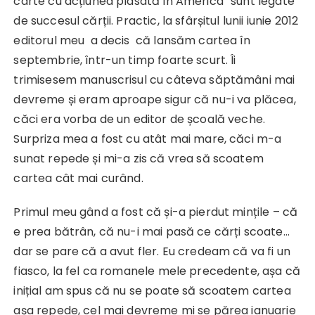
carte cu acțiunea plasată în America“ sunt legate
de succesul cărții. Practic, la sfârșitul lunii iunie 2012
editorul meu a decis că lansăm cartea în
septembrie, într-un timp foarte scurt. Îi
trimisesem manuscrisul cu câteva săptămâni mai
devreme și eram aproape sigur că nu-i va plăcea,
căci era vorba de un editor de școală veche.
Surpriza mea a fost cu atât mai mare, căci m-a
sunat repede și mi-a zis că vrea să scoatem
cartea cât mai curând.
Primul meu gând a fost că și-a pierdut mințile – că
e prea bătrân, că nu-i mai pasă ce cărți scoate…
dar se pare că a avut fler. Eu credeam că va fi un
fiasco, la fel ca romanele mele precedente, așa că
inițial am spus că nu se poate să scoatem cartea
așa repede, cel mai devreme mi se părea ianuarie