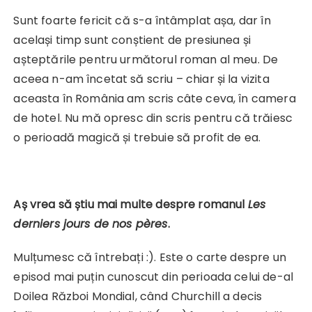
Sunt foarte fericit că s-a întâmplat așa, dar în
același timp sunt conștient de presiunea și
așteptările pentru următorul roman al meu. De
aceea n-am încetat să scriu – chiar și la vizita
aceasta în România am scris câte ceva, în camera
de hotel. Nu mă opresc din scris pentru că trăiesc
o perioadă magică și trebuie să profit de ea.
Aș vrea să știu mai multe despre romanul
Les
derniers jours de nos
pères
.
Mulțumesc că întrebați :). Este o carte despre un
episod mai puțin cunoscut din perioada celui de-al
Doilea Război Mondial, când Churchill a decis