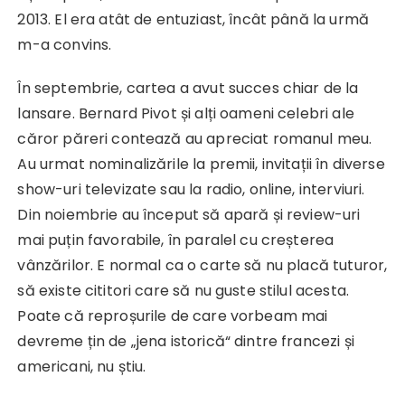
2013. El era atât de entuziast, încât până la urmă
m-a convins.
În septembrie, cartea a avut succes chiar de la
lansare. Bernard Pivot și alți oameni celebri ale
căror păreri contează au apreciat romanul meu.
Au urmat nominalizările la premii, invitații în diverse
show-uri televizate sau la radio, online, interviuri.
Din noiembrie au început să apară și review-uri
mai puțin favorabile, în paralel cu creșterea
vânzărilor. E normal ca o carte să nu placă tuturor,
să existe cititori care să nu guste stilul acesta.
Poate că reproșurile de care vorbeam mai
devreme țin de „jena istorică“ dintre francezi și
americani, nu știu.