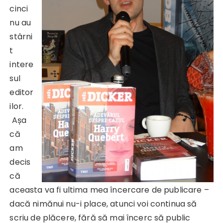
cinci
nu au
stârni
t
intere
sul
editor
ilor.
Așa
că
am
decis
că
aceasta va fi ultima mea încercare de publicare –
dacă nimănui nu-i place, atunci voi continua să
scriu de plăcere, fără să mai încerc să public