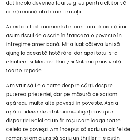
dat încolo devenea foarte greu pentru cititor să
urmărească atâtea informații.
Acesta a fost momentul în care am decis că îmi
asum riscul de a scrie în franceză o poveste în
întregime americană. Mi-a luat câteva luni să
ajung la această hotărâre, dar apoi totul s-a
clarificat și Marcus, Harry și Nola au prins viață
foarte repede.
Am vrut să fie o carte despre cărți, despre
puterea prieteniei, dar pe măsură ce scriam
apăreau multe alte povești în poveste. Așa a
apărut ideea de a folosi investigația asupra
dispariției Nolei ca un fir roșu care leagă toate
celelalte povești. Am început să scriu un alt fel de
roman și am ajuns să scriu un thriller – e puțin