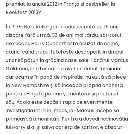
premiat la anului 2012 in Franța și bestseller la
Bookfest 2013?
În 1975, Nola Kellergan, o adolescentă de 15 ani,
dispare fără urmă. 33 de ani mai târziu, scriitorul
de succes Harry Quebert este acuzat de crimă,
atunci când trupul fetei este descoperit în timpul
unor săpături în grădina casei sale. Tânărul Marcus
Goldman, scriitor care a avut un debut fulminant
dar acum e în pană de inspirație, nu ezită să plece
la New Hampshire și să înceapă propria anchetă
pentru a-l ajuta pe Harry, mentorul și prietenul
său. Acolo este depăsit rapid de evenimente:
investigația intră în impas, iar Marcus începe să
primească amenințări. Pentru a dovedi nevinovăția
lui Harry și a-și salva cariera de scriitor, e absolut