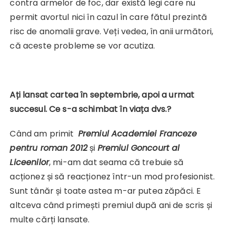
contra armelor de foc, dar există legi care nu
permit avortul nici în cazul în care fătul prezintă
risc de anomalii grave. Veți vedea, în anii următori,
că aceste probleme se vor acutiza.
Ați lansat cartea în septembrie, apoi a urmat
succesul. Ce s-a schimbat în viața dvs.?
Când am primit
Premiul Academiei Franceze
pentru roman 2012
și
Premiul Goncourt al
Liceenilor
, mi-am dat seama că trebuie să
acționez și să reacționez într-un mod profesionist.
Sunt tânăr și toate astea m-ar putea zăpăci. E
altceva când primești premiul după ani de scris și
multe cărți lansate.