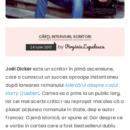
CĂRŢI
INTERVIURI
SCRIITORI
Virginia Lupulescu
by
24 iulie 2013
Joël Dicker
este un scriitor în plină ascensiune,
care a cunoscut un succes aproape instantaneu
după lansarea romanului
Adevărul despre cazul
Harry Quebert
.
Cartea sa a prins la un public larg,
iar cei mai acerbi critici i-au reproșat mai ales că a
plasat acțiunea romanului în State, deși e autor
francez. O jenă istorică, ar spune el. Dar despre ce
e vorba în cartea care a fost bestsellerul dublu