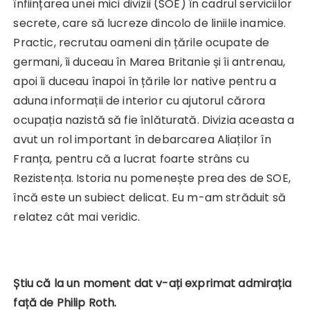
înființarea unei mici divizii (SOE) în cadrul serviciilor
secrete, care să lucreze dincolo de liniile inamice.
Practic, recrutau oameni din țările ocupate de
germani, îi duceau în Marea Britanie și îi antrenau,
apoi îi duceau înapoi în țările lor native pentru a
aduna informații de interior cu ajutorul cărora
ocupația nazistă să fie înlăturată. Divizia aceasta a
avut un rol important în debarcarea Aliaților în
Franța, pentru că a lucrat foarte strâns cu
Rezistența. Istoria nu pomenește prea des de SOE,
încă este un subiect delicat. Eu m-am străduit să
relatez cât mai veridic.
Știu că la un moment dat v-ați exprimat admirația
față de Philip Roth.