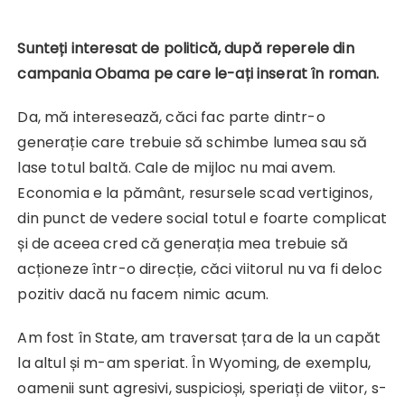
Sunteți interesat de politică, după reperele din
campania Obama pe care le-ați inserat în roman.
Da, mă interesează, căci fac parte dintr-o
generație care trebuie să schimbe lumea sau să
lase totul baltă. Cale de mijloc nu mai avem.
Economia e la pământ, resursele scad vertiginos,
din punct de vedere social totul e foarte complicat
și de aceea cred că generația mea trebuie să
acționeze într-o direcție, căci viitorul nu va fi deloc
pozitiv dacă nu facem nimic acum.
Am fost în State, am traversat țara de la un capăt
la altul și m-am speriat. În Wyoming, de exemplu,
oamenii sunt agresivi, suspicioși, speriați de viitor, s-