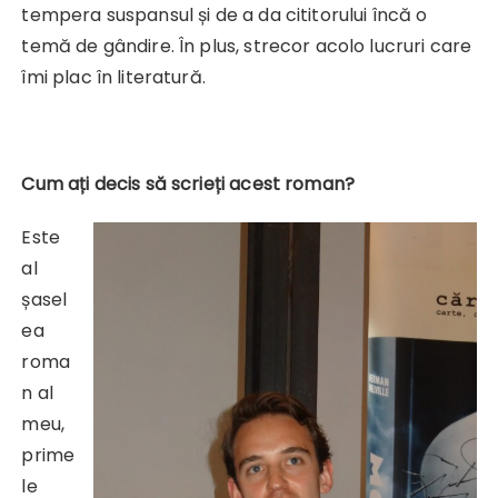
tempera suspansul și de a da cititorului încă o
temă de gândire. În plus, strecor acolo lucruri care
îmi plac în literatură.
Cum ați decis să scrieți acest roman?
Este
al
șasel
ea
roma
n al
meu,
prime
le