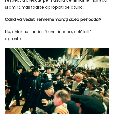
respect a crescut pe măsură ce filmările înaintau
și am rămas foarte apropiați de atunci.
Când vă vedeți remememorați acea perioadă?
Nu, chiar nu. Iar dacă unul începe, celălalt îl
oprește.