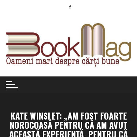
Skip
to
content
KATE WINSLET: „AM FOST FOARTE
NOROCOASĂ PENTRU CĂ AM AVUT
ACEASTĂ EXPERIENȚĂ, PENTRU CĂ