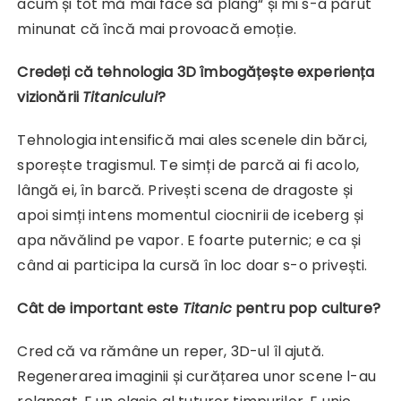
acum și tot mă mai face să plâng“ și mi s-a părut
minunat că încă mai provoacă emoție.
Credeți că tehnologia 3D îmbogățește experiența
vizionării
Titanicului
?
Tehnologia intensifică mai ales scenele din bărci,
sporește tragismul. Te simți de parcă ai fi acolo,
lângă ei, în barcă. Privești scena de dragoste și
apoi simți intens momentul ciocnirii de iceberg și
apa năvălind pe vapor. E foarte puternic; e ca și
când ai participa la cursă în loc doar s-o privești.
Cât de important este
Titanic
pentru pop culture?
Cred că va rămâne un reper, 3D-ul îl ajută.
Regenerarea imaginii și curățarea unor scene l-au