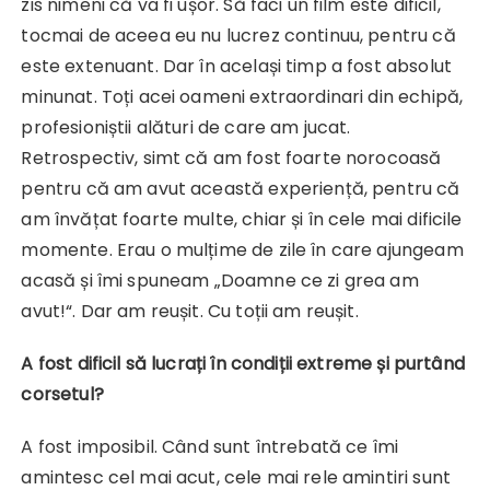
zis nimeni că va fi ușor. Să faci un film este dificil,
tocmai de aceea eu nu lucrez continuu, pentru că
este extenuant. Dar în același timp a fost absolut
minunat. Toți acei oameni extraordinari din echipă,
profesioniștii alături de care am jucat.
Retrospectiv, simt că am fost foarte norocoasă
pentru că am avut această experiență, pentru că
am învățat foarte multe, chiar și în cele mai dificile
momente. Erau o mulțime de zile în care ajungeam
acasă și îmi spuneam „Doamne ce zi grea am
avut!“. Dar am reușit. Cu toții am reușit.
A fost dificil să lucrați în condiții extreme și purtând
corsetul?
A fost imposibil. Când sunt întrebată ce îmi
amintesc cel mai acut, cele mai rele amintiri sunt