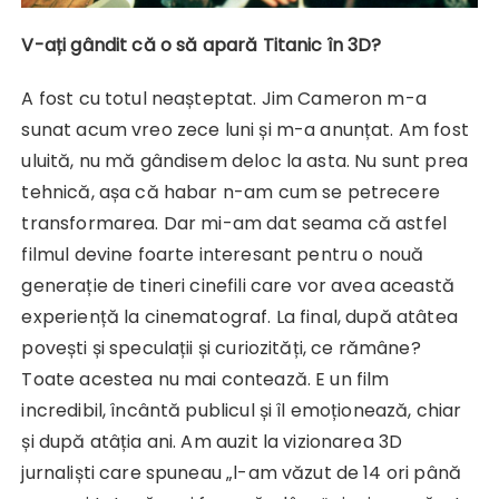
V-ați gândit că o să apară Titanic în 3D?
A fost cu totul neașteptat. Jim Cameron m-a
sunat acum vreo zece luni și m-a anunțat. Am fost
uluită, nu mă gândisem deloc la asta. Nu sunt prea
tehnică, așa că habar n-am cum se petrecere
transformarea. Dar mi-am dat seama că astfel
filmul devine foarte interesant pentru o nouă
generație de tineri cinefili care vor avea această
experiență la cinematograf. La final, după atâtea
povești și speculații și curiozități, ce rămâne?
Toate acestea nu mai contează. E un film
incredibil, încântă publicul și îl emoționează, chiar
și după atâția ani. Am auzit la vizionarea 3D
jurnaliști care spuneau „l-am văzut de 14 ori până