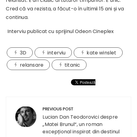
relansat. E un clasic al tuturor timpurilor. E unic.
Cred că va rezista, a făcut-o în ultimii 15 ani și va
continua.
Interviu publicat cu sprijinul Odeon Cineplex
3D
interviu
kate winslet
relansare
titanic
Navigare
în
PREVIOUS POST
articole
Lucian Dan Teodorovici despre
„Matei Brunul“, un roman
excepțional inspirat din destinul