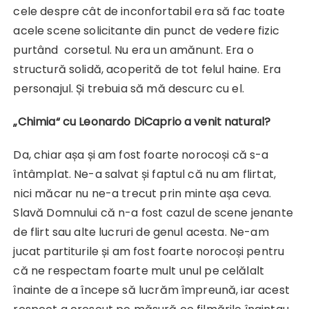
cele despre cât de inconfortabil era să fac toate
acele scene solicitante din punct de vedere fizic
purtând corsetul. Nu era un amănunt. Era o
structură solidă, acoperită de tot felul haine. Era
personajul. Și trebuia să mă descurc cu el.
„Chimia“ cu Leonardo DiCaprio a venit natural?
Da, chiar așa și am fost foarte norocoși că s-a
întâmplat. Ne-a salvat și faptul că nu am flirtat,
nici măcar nu ne-a trecut prin minte așa ceva.
Slavă Domnului că n-a fost cazul de scene jenante
de flirt sau alte lucruri de genul acesta. Ne-am
jucat partiturile și am fost foarte norocoși pentru
că ne respectam foarte mult unul pe celălalt
înainte de a începe să lucrăm împreună, iar acest