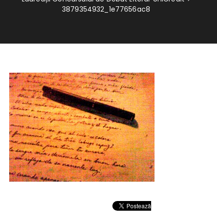
3879354932_1e77656ac8