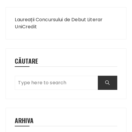
Navigare
în
Laureații Concursului de Debut Literar
articole
UniCredit
CĂUTARE
ARHIVA