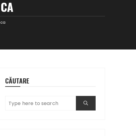
ICA
ica
CĂUTARE