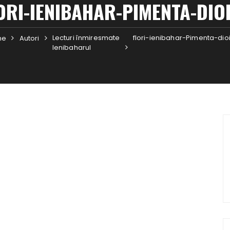
ORI-IENIBAHAR-PIMENTA-DIO
Lecturi înmiresmate
flori-ienibahar-Pimenta-dio
me
Autori
Ienibaharul