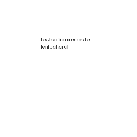
Navigare
Lecturi înmiresmate
în
Ienibaharul
articole