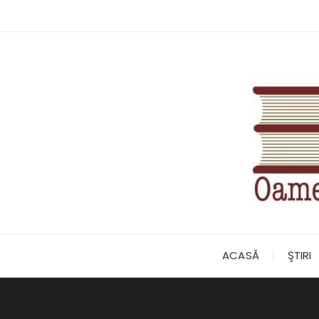
Skip
to
content
ACASĂ
ŞTIRI