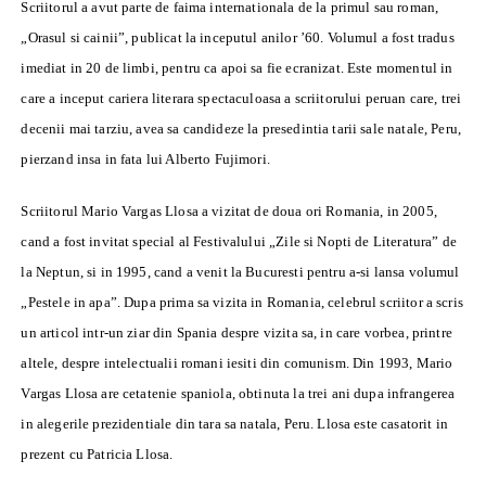
Scriitorul a avut parte de faima internationala de la primul sau roman,
„Orasul si cainii”, publicat la inceputul anilor ’60
. Volumul a fost tradus
imediat in 20 de limbi, pentru ca apoi sa fie ecranizat. Este momentul in
care a inceput cariera literara spectaculoasa a scriitorului peruan care, trei
decenii mai tarziu, avea sa candideze la presedintia tarii sale natale, Peru,
pierzand insa in fata lui Alberto Fujimori.
Scriitorul Mario Vargas Llosa a vizitat de doua ori Romania
, in 2005,
cand a fost invitat special al Festivalului „Zile si Nopti de Literatura” de
la Neptun, si in 1995, cand a venit la Bucuresti pentru a-si lansa volumul
„Pestele in apa”. Dupa prima sa vizita in Romania, celebrul scriitor a scris
un articol intr-un ziar din Spania despre vizita sa, in care vorbea, printre
altele, despre intelectualii romani iesiti din comunism. Din 1993, Mario
Vargas Llosa are cetatenie spaniola, obtinuta la trei ani dupa infrangerea
in alegerile prezidentiale din tara sa natala, Peru. Llosa este casatorit in
prezent cu Patricia Llosa.