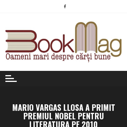
Skip
to
content
MARIO VARGAS LLOSA A PRIMIT
PREMIUL NOBEL PENTRU
LITERATURA PE 2010