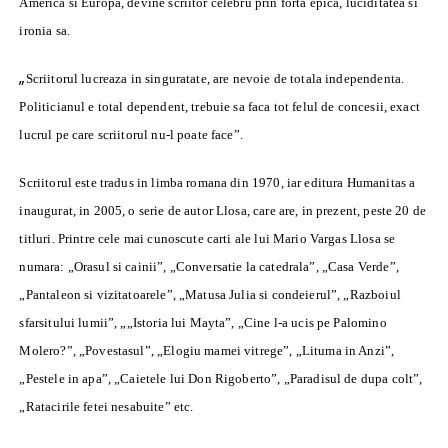
America si Europa, devine scriitor celebru prin forta epica, luciditatea si
ironia sa.
„
Scriitorul lucreaza in singuratate, are nevoie de totala independenta.
Politicianul e total dependent, trebuie sa faca tot felul de concesii, exact
lucrul pe care scriitorul nu-l poate face”.
Scriitorul este tradus in limba romana din 1970, iar editura Humanitas a
inaugurat, in 2005, o serie de autor Llosa, care are, in prezent, peste 20 de
titluri. Printre cele mai cunoscute carti ale lui Mario Vargas Llosa se
numara: „Orasul si cainii”, „Conversatie la catedrala”, „Casa Verde”,
„Pantaleon si vizitatoarele”, „Matusa Julia si condeierul”, „Razboiul
sfarsitului lumii”, „„Istoria lui Mayta”, „Cine l-a ucis pe Palomino
Molero?”, „Povestasul”, „Elogiu mamei vitrege”, „Lituma in Anzi”,
„Pestele in apa”, „Caietele lui Don Rigoberto”, „Paradisul de dupa colt”,
„Ratacirile fetei nesabuite” etc.