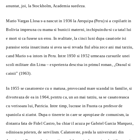
anuntat, joi, la Stockholm, Academia suedeza.
Mario Vargas Llosa s-a nascut in 1936 la Arequipa (Peru) si a copilarit in
Bolivia impreuna cu mama si bunicii materni, inchipuindu-si ca tatal lui
e mort si ca fusese un erou. In realitate, la cinci luni dupa casatorie isi
parasise sotia insarcinata si avea sa-si revada fiul abia zece ani mai tarziu,
cand Mario s-a intors in Peru. Intre 1950 si 1952 urmeaza cursurile unei
scoli militare din Lima – experienta descrisa in primul roman, „Orasul si
cainii” (1963).
In 1955 se casatoreste cu o matusa, provocand mare scandal in familie, si
divorteaza de ea in 1964, pentru ca, un an mai tarziu, sa se casatoreasca
cu verisoara lui, Patricia. Intre timp, lucrase in Franta ca profesor de
spaniola si ziarist. Dupa o tinerete in care se apropiase de comunism, ia
distanta fata de Fidel Castro, ba chiar il acuza pe Gabriel Garcia Marquez,
odinioara prieten, de servilism. Calatoreste, preda la universitati din