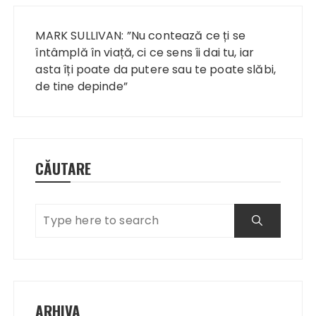
Navigare
în
MARK SULLIVAN: ”Nu contează ce ți se
articole
întâmplă în viață, ci ce sens îi dai tu, iar
asta îți poate da putere sau te poate slăbi,
de tine depinde”
CĂUTARE
ARHIVA