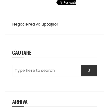
Navigare
în
Negocierea voluptăților
articole
CĂUTARE
ARHIVA