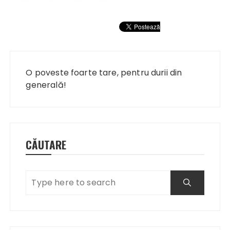
Navigare
în
O poveste foarte tare, pentru durii din
articole
generală!
CĂUTARE