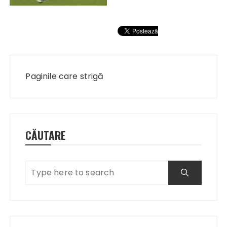
Navigare
în
Paginile care strigă
articole
CĂUTARE