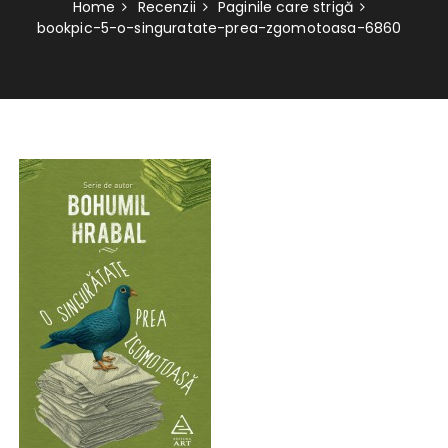
Home
Recenzii
Paginile care strigă
bookpic-5-o-singuratate-prea-zgomotoasa-6860