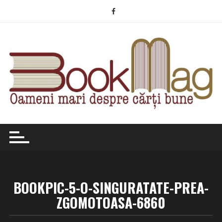
Skip
to
content
BOOKPIC-5-O-SINGURATATE-PREA-
ZGOMOTOASA-6860