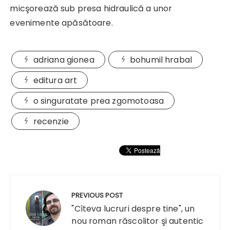
micşorează sub presa hidraulică a unor
evenimente apăsătoare.
adriana gionea
bohumil hrabal
editura art
o singuratate prea zgomotoasa
recenzie
Navigare
în
PREVIOUS POST
articole
"Cîteva lucruri despre tine", un
nou roman răscolitor şi autentic