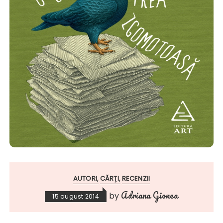
AUTORI
CĂRŢI
RECENZII
Adriana Gionea
by
15 august 2014