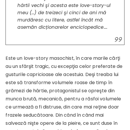
hârtii vechi şi acesta este love-story-ul
meu (…) de treizeci şi cinci de ani mă
murdăresc cu litere, astfel încât mă
asemăn dic
ț
ionarelor enciclopedice…
.
Este un love-story masochist, în care marile cărţi
au un sfârşit tragic, cu excepţia celor preferate de
gusturile capricioase ale acestuia. Deşi treaba lui
este să transforme volumele roase de timp în
grămezi de hârtie, protagonistul se opreşte din
munca brută, mecanică, pentru a răsfoi volumele
ce urmează a fi distruse, din care mai reţine doar
frazele seducătoare. Din când în când mai
salvează nişte opere de la pieire, ce sunt duse în