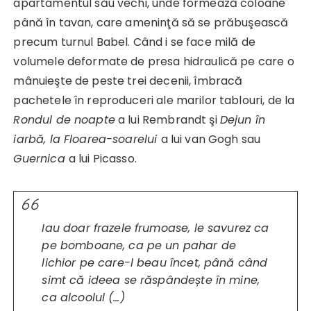
apartamentul său vechi, unde formează coloane
până în tavan, care ameninţă să se prăbuşească
precum turnul Babel. Când i se face milă de
volumele deformate de presa hidraulică pe care o
mânuieşte de peste trei decenii, îmbracă
pachetele în reproduceri ale marilor tablouri, de la
Rondul de noapte
a lui Rembrandt şi
Dejun în
iarbă, la Floarea-soarelui
a lui van Gogh sau
Guernica
a lui Picasso.
Iau doar frazele frumoase, le savurez ca
pe bomboane, ca pe un pahar de
lichior pe care-l beau încet, până când
simt că ideea se răspânde
ște în mine,
ca alcoolul (…)