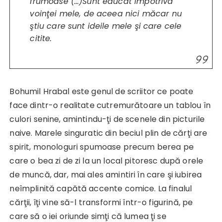
frumoase (…)Sunt educat împotriva
voinţei mele, de aceea nici măcar nu
ştiu care sunt ideile mele şi care cele
citite.
Bohumil Hrabal este genul de scriitor ce poate
face dintr-o realitate cutremurătoare un tablou în
culori senine, amintindu-ţi de scenele din picturile
naive. Marele singuratic din beciul plin de cărţi are
spirit, monologuri spumoase precum berea pe
care o bea zi de zi la un local pitoresc după orele
de muncă, dar, mai ales amintiri în care şi iubirea
neîmplinită capătă accente comice. La finalul
cărţii, îţi vine să-l transformi într-o figurină, pe
care să o iei oriunde simţi că lumea ţi se