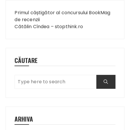
Navigare
în
Primul câștigător al concursului BookMag
articole
de recenzii
Cătălin Cîndea – stopthink.ro
CĂUTARE
ARHIVA