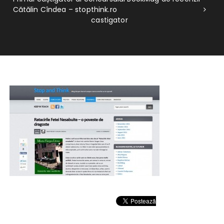
Cătălin Cîndea – stopthink.ro
castigator