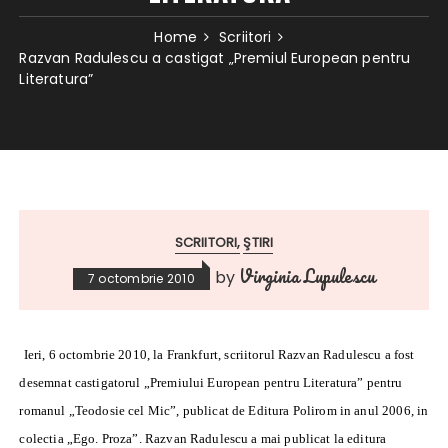
Home
Scriitori
Razvan Radulescu a castigat „Premiul European pentru
Literatura”
SCRIITORI
ŞTIRI
Virginia Lupulescu
by
7 octombrie 2010
Ieri, 6 octombrie 2010, la Frankfurt,
scriitorul Razvan Radulescu a fost
desemnat castigatorul „Premiului European pentru Literatura” pentru
romanul „Teodosie cel Mic”, publicat de Editura Polirom in anul 2006, in
colectia „Ego. Proza”. Razvan Radulescu a mai publicat la editura