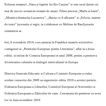
Polirom romanul „Viata si faptele lui Ilie Cazane” si este unul dintre cei
mai de succes scenaristi romani de astazi. Filme precum „Marfa si banii”,
„Moartea domnului Lazarescu”, „Hartia va fi albastra” si „Felicia, inainte
de toate” (scenariu si regie, in colaborare cu Melissa de Raaf) poarta
semnatura sa.
Ieri, 6 octombrie 2010, s-au anuntat la Frankfurt numele scriitorilor
castigatori ai „Premiului European pentru Literatura”, aflat la a doua
editie, si initiat de Comisia Europeana in anul 2008, pentru a promova
diversitatea culturala si dialogul intercultural in Europa.
Directia Generala Educatie si Cultura a Comisiei Europene a reales
acelasi consortiu din 2009 sa organizeze editia 2010 a acestui premiu:
Federatia Europeana a Librarilor, Consiliul European al Scriitorilor si
Federatia Europeana a Editorilor de carte. Ceremonia de premiere va avea
loc in luna noiembrie 2010.