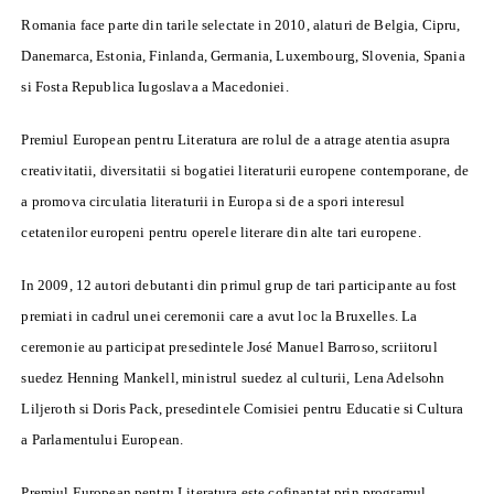
Romania face parte din tarile selectate in 2010, alaturi de Belgia, Cipru,
Danemarca, Estonia, Finlanda, Germania, Luxembourg, Slovenia, Spania
si Fosta Republica Iugoslava a Macedoniei.
Premiul European pentru Literatura are rolul de a atrage atentia asupra
creativitatii, diversitatii si bogatiei literaturii europene contemporane, de
a promova circulatia literaturii in Europa si de a spori interesul
cetatenilor europeni pentru operele literare din alte tari europene.
In 2009, 12 autori debutanti din primul grup de tari participante au fost
premiati in cadrul unei ceremonii care a avut loc la Bruxelles. La
ceremonie au participat presedintele José Manuel Barroso, scriitorul
suedez Henning Mankell, ministrul suedez al culturii, Lena Adelsohn
Liljeroth si Doris Pack, presedintele Comisiei pentru Educatie si Cultura
a Parlamentului European.
Premiul European pentru Literatura este cofinantat prin programul