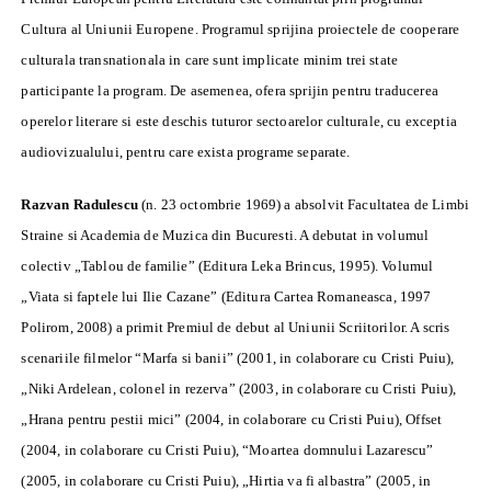
Cultura al Uniunii Europene. Programul sprijina proiectele de cooperare
culturala transnationala in care sunt implicate minim trei state
participante la program. De asemenea, ofera sprijin pentru traducerea
operelor literare si este deschis tuturor sectoarelor culturale, cu exceptia
audiovizualului, pentru care exista programe separate.
Razvan Radulescu
(n. 23 octombrie 1969) a absolvit Facultatea de Limbi
Straine si Academia de Muzica din Bucuresti. A debutat in volumul
colectiv „Tablou de familie” (Editura Leka Brincus, 1995). Volumul
„Viata si faptele lui Ilie Cazane” (Editura Cartea Romaneasca, 1997
Polirom, 2008) a primit Premiul de debut al Uniunii Scriitorilor. A scris
scenariile filmelor “Marfa si banii” (2001, in colaborare cu Cristi Puiu),
„Niki Ardelean, colonel in rezerva” (2003, in colaborare cu Cristi Puiu),
„Hrana pentru pestii mici” (2004, in colaborare cu Cristi Puiu), Offset
(2004, in colaborare cu Cristi Puiu), “Moartea domnului Lazarescu”
(2005, in colaborare cu Cristi Puiu), „Hirtia va fi albastra” (2005, in