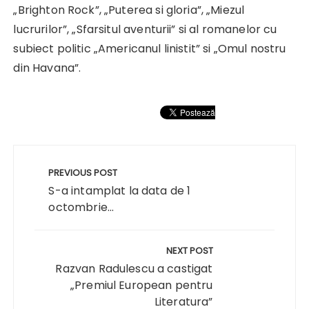
„Brighton Rock”, „Puterea si gloria”, „Miezul
lucrurilor”, „Sfarsitul aventurii” si al romanelor cu
subiect politic „Americanul linistit” si „Omul nostru
din Havana”.
Navigare
în
PREVIOUS POST
articole
S-a intamplat la data de 1
octombrie...
NEXT POST
Razvan Radulescu a castigat
„Premiul European pentru
Literatura”