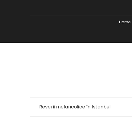
Home
Navigare
Reverii melancolice în Istanbul
în
articole