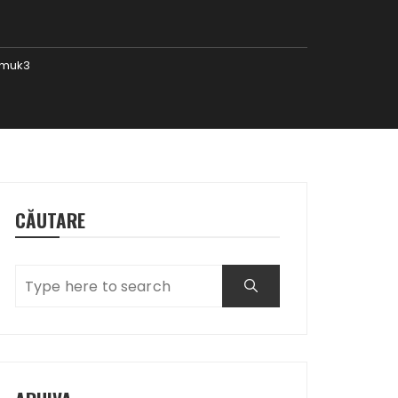
amuk3
CĂUTARE