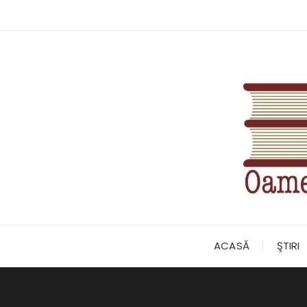
Skip
to
content
ACASĂ
ŞTIRI