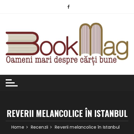
Skip
to
content
REVERII MELANCOLICE ÎN ISTANBUL
Home
Recenzii
Reverii melancolice în Istanbul