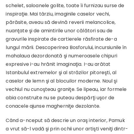
schelet, saloanele golite, toate îi furnizau surse de
inspiraţie. Mai târziu, imaginile caselor vechi,
părăsite, aveau să devină reverii melancolice,
nuanţate şi de amintirile unor călători sau de
gravurile inspirate de cartierele răsfirate de-a
lungul mării. Descoperirea Bosforului, incursiunile în
mahalaua dezordonată şi numeroasele chipuri
expresive i-au hrănit imaginaţia. I-au arătat
Istanbulul extremelor şi al străzilor pitoreşti, al
caselor de lemn şi al blocuilor moderne. Noul şi
vechiul nu cunoşteau graniţe. Se lipeau, iar formele
abia construite nu se puteau despărţi uşor de
conacele ajunse magherniţe dezolante.
Când a-nceput să descrie un oraş interior, Pamuk
a vrut să-l vadă şi prin ochii unor artişti veniţi dintr-