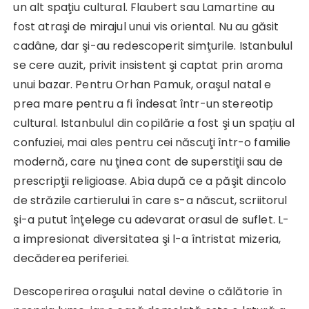
un alt spaţiu cultural. Flaubert sau Lamartine au
fost atraşi de mirajul unui vis oriental. Nu au găsit
cadâne, dar şi-au redescoperit simţurile. Istanbulul
se cere auzit, privit insistent şi captat prin aroma
unui bazar. Pentru Orhan Pamuk, oraşul natal e
prea mare pentru a fi îndesat într-un stereotip
cultural. Istanbulul din copilărie a fost şi un spațiu al
confuziei, mai ales pentru cei născuţi într-o familie
modernă, care nu ţinea cont de superstiţii sau de
prescripţii religioase. Abia după ce a păşit dincolo
de străzile cartierului în care s-a născut, scriitorul
şi-a putut înţelege cu adevarat orasul de suflet. L-
a impresionat diversitatea şi l-a întristat mizeria,
decăderea periferiei.
Descoperirea oraşului natal devine o călătorie în