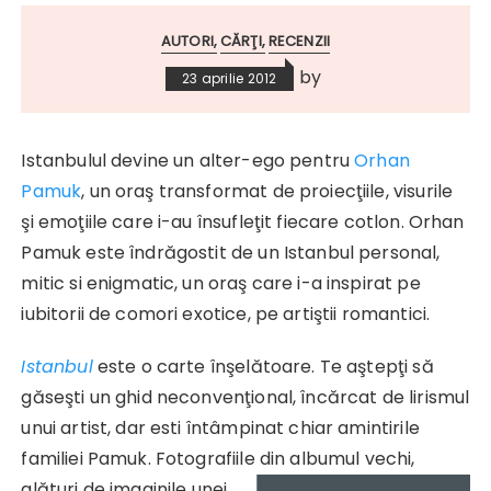
AUTORI
CĂRŢI
RECENZII
by
23 aprilie 2012
Istanbulul devine un alter-ego pentru
Orhan
Pamuk
, un oraş transformat de proiecţiile, visurile
şi emoţiile care i-au însufleţit fiecare cotlon. Orhan
Pamuk este îndrăgostit de un Istanbul personal,
mitic si enigmatic, un oraş care i-a inspirat pe
iubitorii de comori exotice, pe artiştii romantici.
Istanbul
este o carte înşelătoare. Te aştepţi să
găseşti un ghid neconvenţional, încărcat de lirismul
unui artist, dar esti întâmpinat chiar amintirile
familiei Pamuk. Fotografiile din
albumul vechi,
alături de imaginile unei