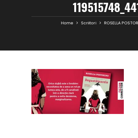
119515748_4
Home
Scriitori
ROSELLA POSTORIN