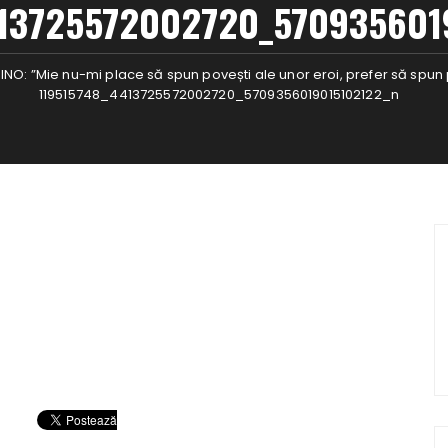
413725572002720_570935601
O: ”Mie nu-mi place să spun povești ale unor eroi, prefer să spun 
119515748_4413725572002720_5709356019015102122_n