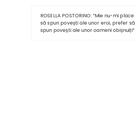
Navigare
ROSELLA POSTORINO: ”Mie nu-mi place
în
să spun povești ale unor eroi, prefer să
spun povești ale unor oameni obișnuiți”
articole