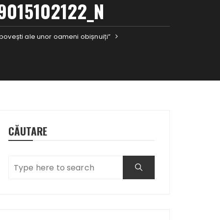
9015102122_N
povești ale unor oameni obișnuiți”
CĂUTARE