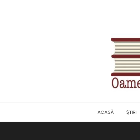
Skip
to
content
ACASĂ
ŞTIRI