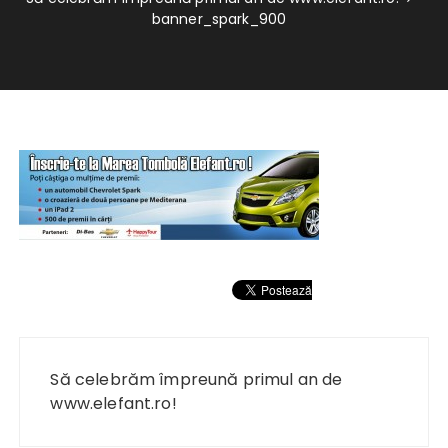
banner_spark_900
Navigare
în
Să celebrăm împreună primul an de
articole
www.elefant.ro!