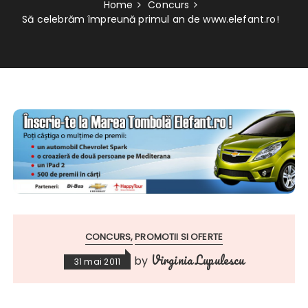
Home
Concurs
Să celebrăm împreună primul an de www.elefant.ro!
CONCURS
PROMOTII SI OFERTE
Virginia Lupulescu
by
31 mai 2011