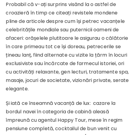
Probabil că v-ați surprins visând la o astfel de
croazieră în timp ce citeați revistele mondene
pline de articole despre cum își petrec vacanțele
celebritățile mondiale sau puternicii oameni de
afaceri: orășelele plutitoare le asigurau o călătorie
în care primeau tot ce își doreau, petrecerile se
țineau lanț, fiind alternate cu vizite la țărm în locuri
exclusiviste sau încărcate de farmecul istoriei, ori
cu activități relaxante, gen lecturi, tratamente spa,
masaje, jocuri de societate, vizionări private, serate
elegante.
Și iată ce înseamnă vacanță de lux: cazare la
bordul navei în categoria de cabină aleasă
împreună cu agentul Happy Tour, mese în regim
pensiune completă, cocktailul de bun venit cu