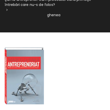
întrebări care nu-s de folos?
ghenea