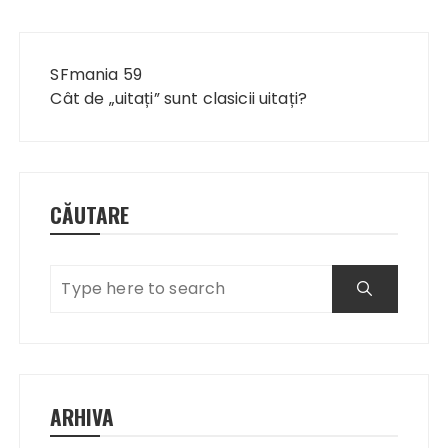
Navigare
în
SFmania 59
articole
Cât de „uitați” sunt clasicii uitați?
CĂUTARE
ARHIVA