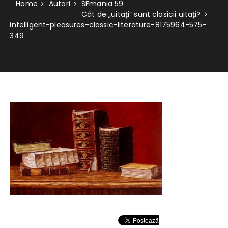
Home
Autori
SFmania 59
Cât de „uitați” sunt clasicii uitați?
intelligent-pleasures-classic-literature-8175964-575-
349