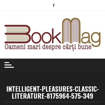
Skip
to
content
INTELLIGENT-PLEASURES-CLASSIC-
LITERATURE-8175964-575-349