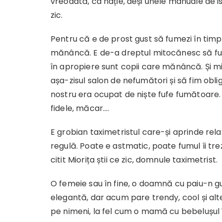
vreodată, ca nație, deși unele manuale de i
zic.
Pentru că e de prost gust să fumezi în timp 
mănâncă. E de-a dreptul mitocănesc să f
în apropiere sunt copii care mănâncă. Și mi
așa-zisul salon de nefumători și să fim obl
nostru era ocupat de niște fufe fumătoare. V
fidele, măcar….
E grobian taximetristul care-și aprinde rela
regulă. Poate e astmatic, poate fumul îi tr
citit Miorița știi ce zic, domnule taximetrist.
O femeie sau în fine, o doamnă cu paiu-n gu
elegantă, dar acum pare trendy, cool și al
pe nimeni, la fel cum o mamă cu bebelușul în