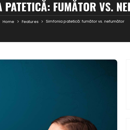
A PATETICĂ: FUMĂTOR VS. N
Simfonia patetică: fumător vs. nefumător
Home
Features