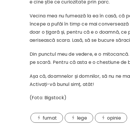
e cine știe ce curiozitate prin parc.
Vecina mea nu fumează la ea în casă, că pol
începe a pufăi în timp ce mai conversează
doar o țigară și, pentru că e o doamnă, ce p
aerisească scara. Lasă, să se bucure săracii 
Din punctul meu de vedere, e o mitocancă.
pe scară. Pentru că asta e o chestiune de b
Așa că, doamnelor și domnilor, să nu ne ma
Activați-vă bunul simț, atât!
(Foto: Bigstock)
fumat
lege
opinie