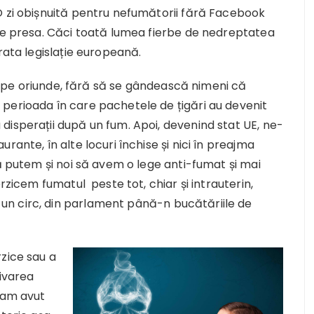
O zi obișnuită pentru nefumătorii fără Facebook
ice presa. Căci toată lumea fierbe de nedreptatea
rata legislație europeană.
ire pe oriunde, fără să se gândească nimeni că
perioada în care pachetele de țigări au devenit
disperații după un fum. Apoi, devenind stat UE, ne-
rante, în alte locuri închise și nici în preajma
că putem și noi să avem o lege anti-fumat și mai
rzicem fumatul peste tot, chiar și intrauterin,
n circ, din parlament până-n bucătăriile de
zice sau a
tivarea
l-am avut