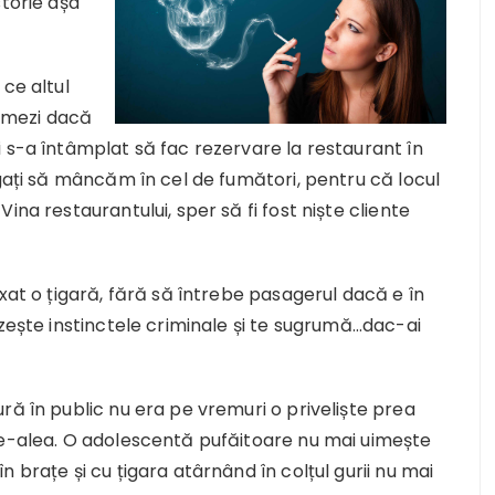
storie așa
ce altul
umezi dacă
 s-a întâmplat să fac rezervare la restaurant în
igați să mâncăm în cel de fumători, pentru că locul
ina restaurantului, sper să fi fost niște cliente
xat o țigară, fără să întrebe pasagerul dacă e în
ezește instinctele criminale și te sugrumă…dac-ai
ră în public nu era pe vremuri o priveliște prea
te-alea. O adolescentă pufăitoare nu mai uimește
 brațe și cu țigara atârnând în colțul gurii nu mai