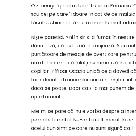
O zi neagră pentru fumătorii din România. 
sau cei pe care îi doare-n cot de ce mai z
făcută, chiar dacă e o aliniere la mult admi
Niște patetici. Ani în șir s-a fumat în neșt
dăunează, că pute, că deranjează. A urmat 
purtătoare de mesaje de avertizare pentru 
am dat seama că ăilalți nu fumează în restau
copiilor. Pfffoa! Ocazia unică de a dovedi 
tare decât a francezilor sau a nemților: inte
dacă se poate. Doar ca s-o mai punem de-u
apartament.
Mie mi se pare că nu e vorba despre a inter
permite fumatul. Ne-ar fi mult mai utilă ac
acelui bun simț pe care nu sunt sigură că 