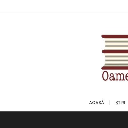
Skip
to
content
ACASĂ
ŞTIRI