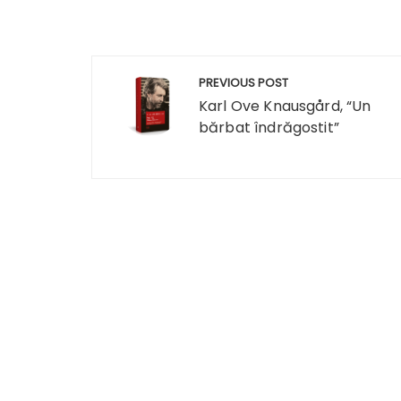
Navigare
PREVIOUS POST
în
Karl Ove Knausgård, “Un
bărbat îndrăgostit”
articole