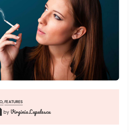
O
FEATURES
Virginia Lupulescu
by