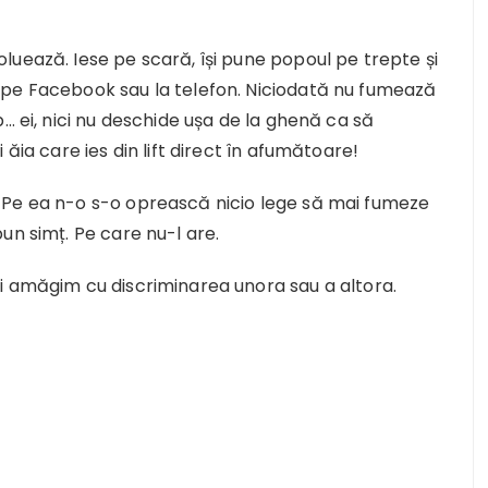
uează. Iese pe scară, își pune popoul pe trepte și
 pe Facebook sau la telefon. Niciodată nu fumează
… ei, nici nu deschide ușa de la ghenă ca să
ăia care ies din lift direct în afumătoare!
 Pe ea n-o s-o oprească nicio lege să mai fumeze
un simț. Pe care nu-l are.
i amăgim cu discriminarea unora sau a altora.