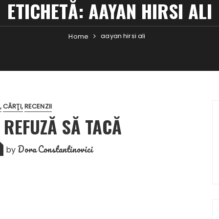
ETICHETĂ:
AAYAN HIRSI ALI
aayan hirsi ali
Home
CĂRŢI
RECENZII
 REFUZĂ SĂ TACĂ
Dora Constantinovici
by