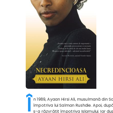
Î
n 1989, Ayaan Hirsi Ali, musulmană din S
împotriva lui Salman Rushdie. Apoi, dup
s-a răzvrătit împotriva Islamului. Iar d