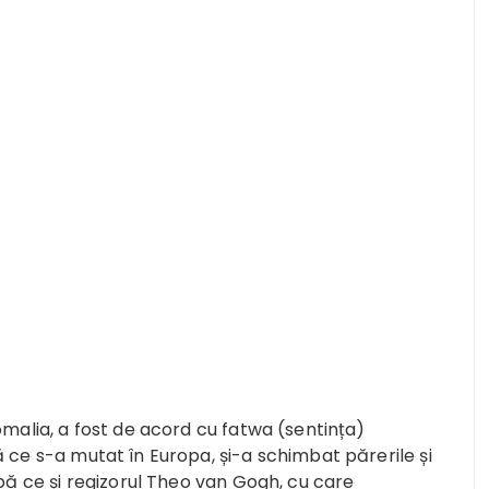
omalia, a fost de acord cu fatwa (sentința)
ă ce s-a mutat în Europa, și-a schimbat părerile și
upă ce și regizorul Theo van Gogh, cu care