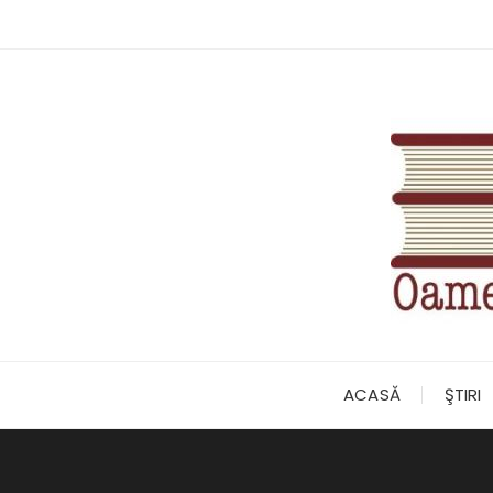
Skip
to
content
ACASĂ
ŞTIRI