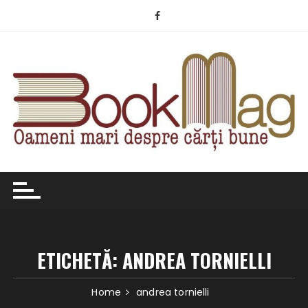
Skip
to
content
ETICHETĂ:
ANDREA TORNIELLI
Home
andrea tornielli