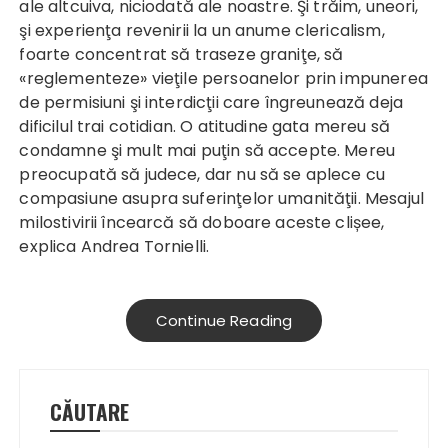
ale altcuiva, niciodată ale noastre. Şi trăim, uneori,
şi experienţa revenirii la un anume clericalism,
foarte concentrat să traseze graniţe, să
«reglementeze» vieţile persoanelor prin impunerea
de permisiuni şi interdicţii care îngreunează deja
dificilul trai cotidian. O atitudine gata mereu să
condamne şi mult mai puţin să accepte. Mereu
preocupată să judece, dar nu să se aplece cu
compasiune asupra suferinţelor umanităţii. Mesajul
milostivirii încearcă să doboare aceste clișee,
explica Andrea Tornielli.
Continue Reading
CĂUTARE