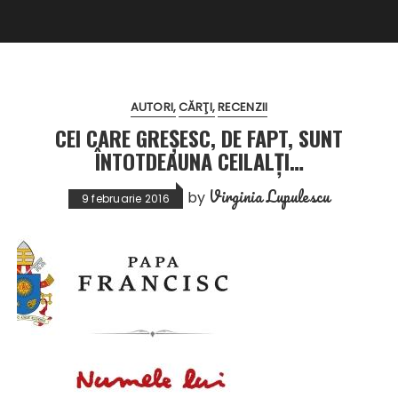
AUTORI
CĂRŢI
RECENZII
CEI CARE GREŞESC, DE FAPT, SUNT
ÎNTOTDEAUNA CEILALŢI…
Virginia Lupulescu
by
9 februarie 2016