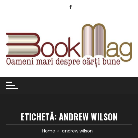
Skip
to
content
ETICHETĂ:
ANDREW WILSON
Home
andrew wilson