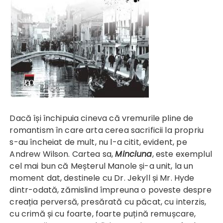
Dacă își închipuia cineva că vremurile pline de
romantism în care arta cerea sacrificii la propriu
s-au încheiat de mult, nu l-a citit, evident, pe
Andrew Wilson. Cartea sa,
Minciuna
, este exemplul
cel mai bun că Meșterul Manole și-a unit, la un
moment dat, destinele cu Dr. Jekyll și Mr. Hyde
dintr-odată, zămislind împreuna o poveste despre
creația perversă, presărată cu păcat, cu interzis,
cu crimă și cu foarte, foarte puțină remușcare,