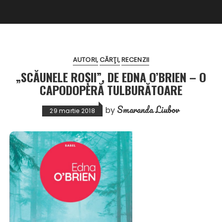
AUTORI
CĂRŢI
RECENZII
„SCĂUNELE ROȘII”, DE EDNA O’BRIEN – O
CAPODOPERĂ TULBURĂTOARE
Smaranda Liubov
by
29 martie 2018