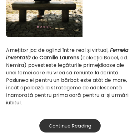
Amețitor joc de oglinzi între real și virtual,
Femeia
inventată
de
Camille Laurens
(colecția Babel, ed.
Nemira) povestește legăturile primejdioase ale
unei femei care nu vrea să renunțe la dorință.
Pasiunea ei pentru un bărbat este atât de mare,
încât apelează la stratageme de adolescentă
înamorată pentru prima oară pentru a-și urmări
iubitul.
Continue Reading