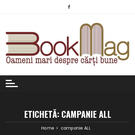
Skip
to
content
ETICHETĂ:
CAMPANIE ALL
Home
campanie ALL