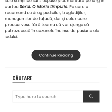
sale științifice sunt expuse și comentate pe larg în
cartea
Sexul. O istorie timpurie
. Pe care o
recomand cu drag pudicilor, troglodiților,
monogamilor de fațadă, dar și celor care
preacurvesc fără teama că vor ajunge să
putrezească în cazanele încinse de pasiune ale
iadului.
Continue Reading
CĂUTARE