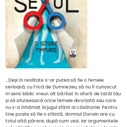
...Deși în realitate s-ar putea să fie o femeie
serioasă, cu frică de Dumnezeu, să nu fi cunoscut
în sens biblic vreun alt bărbat în afară de tatăl tău
și să afurisească orice femeie divorțată sau care
nu s-a înhămat la jugul sfânt al căsătoriei. Pentru
tine poate să fie o sfântă, domnul Darwin are cu
totul altă părere, după cum vezi. Iar argumentele