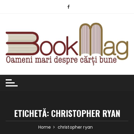
Skip
to
content
ETICHETĂ:
CHRISTOPHER RYAN
Home
christopher ryan