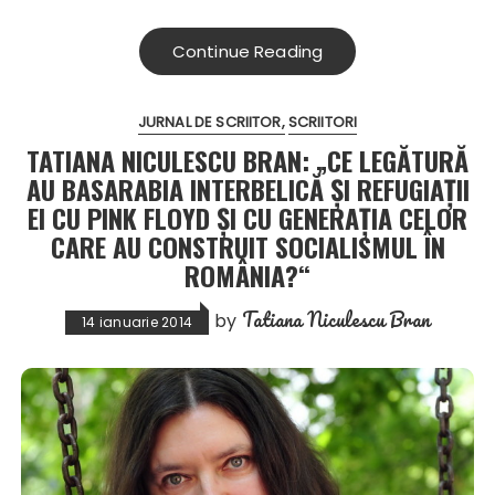
Continue Reading
JURNAL DE SCRIITOR
SCRIITORI
TATIANA NICULESCU BRAN: „CE LEGĂTURĂ
AU BASARABIA INTERBELICĂ ȘI REFUGIAȚII
EI CU PINK FLOYD ȘI CU GENERAȚIA CELOR
CARE AU CONSTRUIT SOCIALISMUL ÎN
ROMÂNIA?“
Tatiana Niculescu Bran
by
14 ianuarie 2014