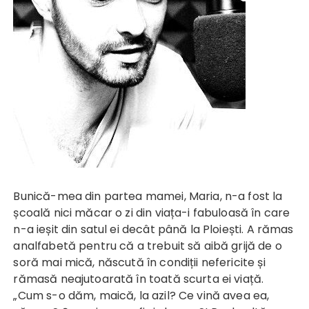
Bunică-mea din partea mamei, Maria, n-a fost la
școală nici măcar o zi din viața-i fabuloasă în care
n-a ieșit din satul ei decât până la Ploiești. A rămas
analfabetă pentru că a trebuit să aibă grijă de o
soră mai mică, născută în condiții nefericite și
rămasă neajutoarată în toată scurta ei viață.
„Cum s-o dăm, maică, la azil? Ce vină avea ea,