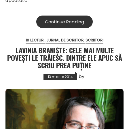
updatată.
Continue Reading
10 LECTURI
JURNAL DE SCRIITOR
SCRIITORI
LAVINIA BRANIȘTE: CELE MAI MULTE
POVEŞTI LE TRĂIESC. DINTRE ELE APUC SĂ
SCRIU PREA PUŢINE
by
13 martie 2014