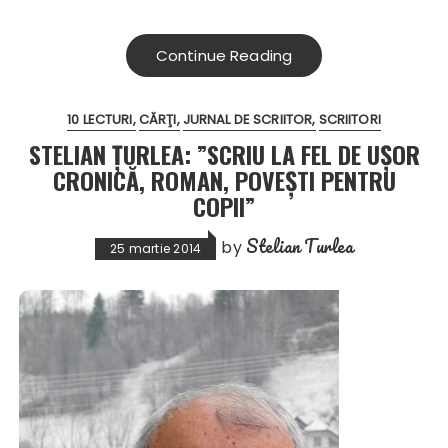
Continue Reading
10 LECTURI
CĂRŢI
JURNAL DE SCRIITOR
SCRIITORI
STELIAN ŢURLEA: ”SCRIU LA FEL DE UŞOR
CRONICĂ, ROMAN, POVEŞTI PENTRU
COPII”
Stelian Turlea
by
25 martie 2014