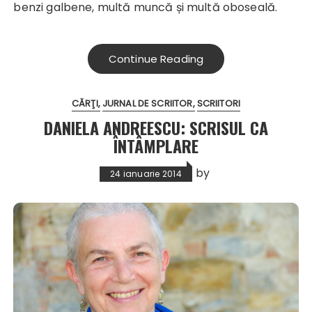
benzi galbene, multă muncă și multă oboseală.
Continue Reading
CĂRŢI
JURNAL DE SCRIITOR
SCRIITORI
DANIELA ANDREESCU: SCRISUL CA
ÎNTÂMPLARE
by
24 ianuarie 2014