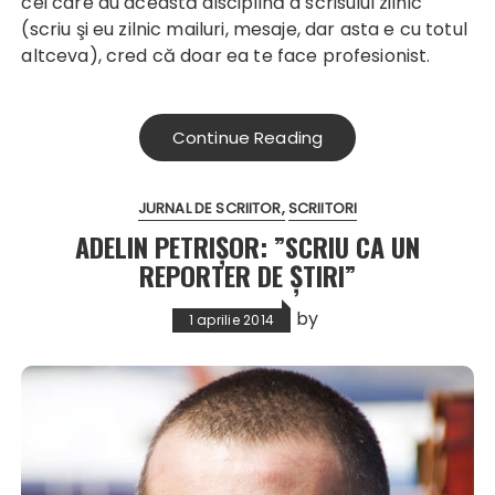
cei care au această disciplină a scrisului zilnic
(scriu şi eu zilnic mailuri, mesaje, dar asta e cu totul
altceva), cred că doar ea te face profesionist.
Continue Reading
JURNAL DE SCRIITOR
SCRIITORI
ADELIN PETRIȘOR: ”SCRIU CA UN
REPORTER DE ŞTIRI”
by
1 aprilie 2014