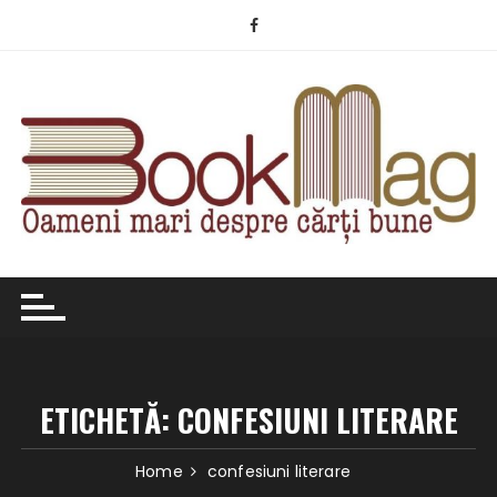
Skip
to
content
ETICHETĂ:
CONFESIUNI LITERARE
Home
confesiuni literare