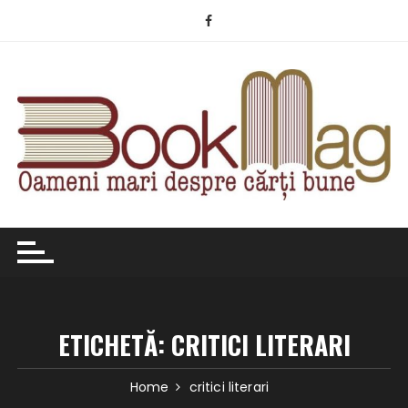
Skip
to
content
ETICHETĂ:
CRITICI LITERARI
Home
critici literari