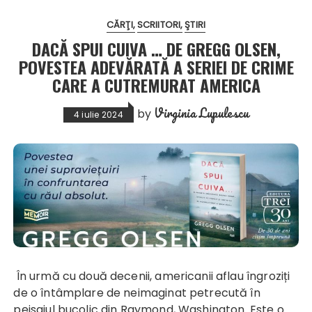
CĂRŢI
SCRIITORI
ŞTIRI
DACĂ SPUI CUIVA … DE GREGG OLSEN,
POVESTEA ADEVĂRATĂ A SERIEI DE CRIME
CARE A CUTREMURAT AMERICA
Virginia Lupulescu
by
4 iulie 2024
În urmă cu două decenii, americanii aflau îngroziți
de o întâmplare de neimaginat petrecută în
peisajul bucolic din Raymond, Washington. Este o