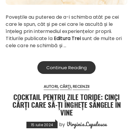
Poveștile au puterea de a-i schimba atât pe cei
care le spun, cât și pe cei care le ascultă și le
înțeleg prin intermediul experiențelor proprii.
Titlurile publicate la
Editura Trei
sunt de multe ori
cele care ne schimbă și …
Continue Reading
AUTORI
CĂRŢI
RECENZII
COCKTAIL PENTRU ZILE TORIDE: CINCI
CĂRȚI CARE SĂ-ȚI ÎNGHEȚE SÂNGELE ÎN
VINE
Virginia Lupulescu
by
15 iulie 2024