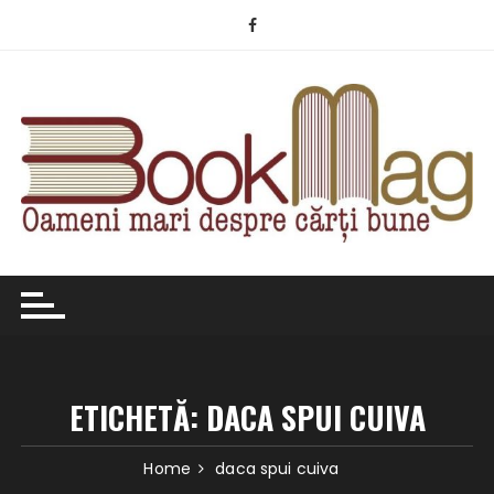
Skip
to
content
ETICHETĂ:
DACA SPUI CUIVA
Home
daca spui cuiva