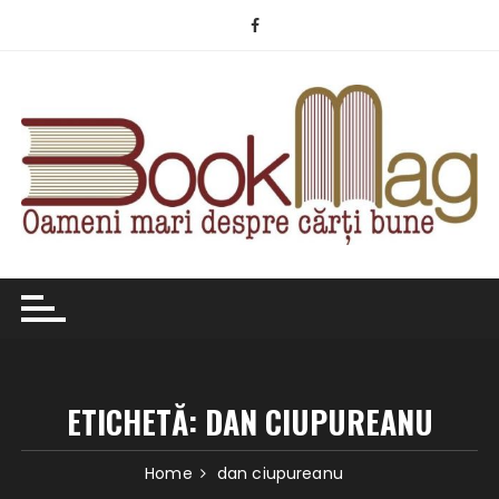
Skip
to
content
ETICHETĂ:
DAN CIUPUREANU
Home
dan ciupureanu