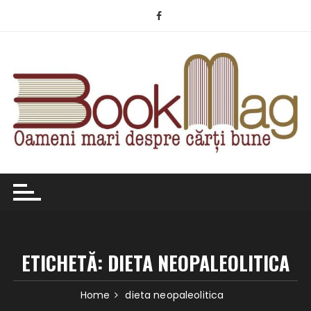
Skip
to
content
ETICHETĂ:
DIETA NEOPALEOLITICA
Home
dieta neopaleolitica