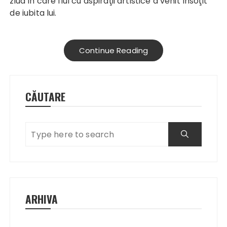
ziua în care fiul cu aspiraţii artistice a venit însoţit
de iubita lui.
Continue Reading
CĂUTARE
ARHIVA