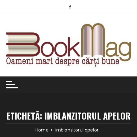
Skip
to
content
ETICHETĂ:
IMBLANZITORUL APELOR
Home
imblanzitorul apelor