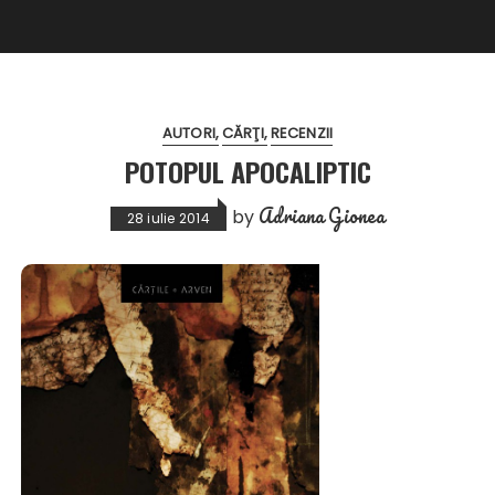
AUTORI
CĂRŢI
RECENZII
POTOPUL APOCALIPTIC
Adriana Gionea
by
28 iulie 2014