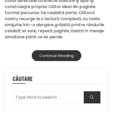
citind defectele ca efecte stilistice şi apoi îşi
construieşte propriul Cititor ideal din paginile
tocmai parcurse. De cealaltă parte, Cititorul
nostru recurge la o lectură complexă, cu toate
simţurile într-o alergare grăbită printre rândurile
celuilalt; el sare, repetă paginile, insistă în mesaje
simultane până ce se pierde.
Continue Reading
CĂUTARE