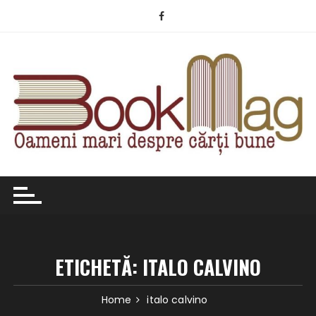
Skip
to
content
ETICHETĂ:
ITALO CALVINO
Home
italo calvino