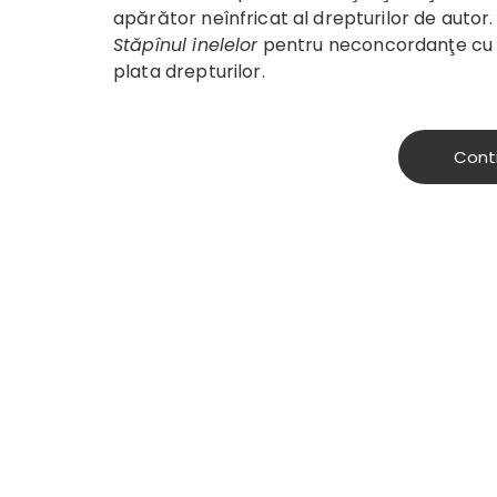
apărător neînfricat al drepturilor de autor.
Stăpînul inelelor
pentru neconcordanţe cu po
plata drepturilor.
Cont