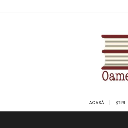
Skip
to
content
ACASĂ
ŞTIRI