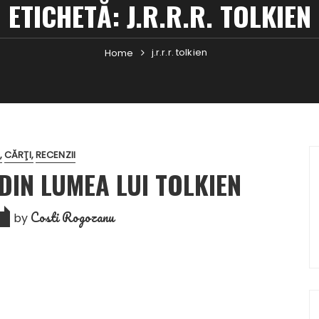
ETICHETĂ:
J.R.R.R. TOLKIEN
j.r.r.r. tolkien
Home
CĂRŢI
RECENZII
DIN LUMEA LUI TOLKIEN
Costi Rogozanu
by