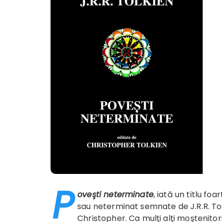
P
oveşti neterminate
, iată un titlu fo
sau neterminat semnate de J.R.R. Tolk
Christopher. Ca mulţi alţi moştenitor