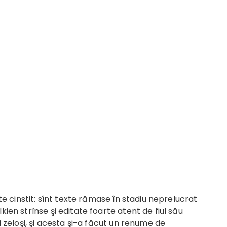
arte cinstit: sînt texte rămase în stadiu neprelucrat
ien strînse şi editate foarte atent de fiul său
i zeloşi, şi acesta şi-a făcut un renume de