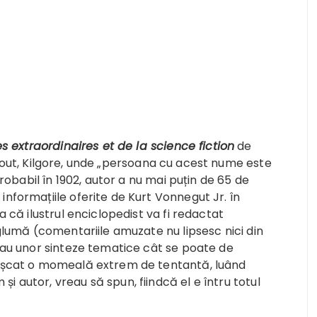
s extraordinaires et de la science fiction
de
„Trout, Kilgore, unde „persoana cu acest nume este
obabil în 1902, autor a nu mai puțin de 65 de
informațiile oferite de Kurt Vonnegut Jr. în
a că ilustrul enciclopedist va fi redactat
 glumă (comentariile amuzate nu lipsesc nici din
 sau unor sinteze tematice cât se poate de
 mușcat o momeală extrem de tentantă, luând
 autor, vreau să spun, fiindcă el e întru totul