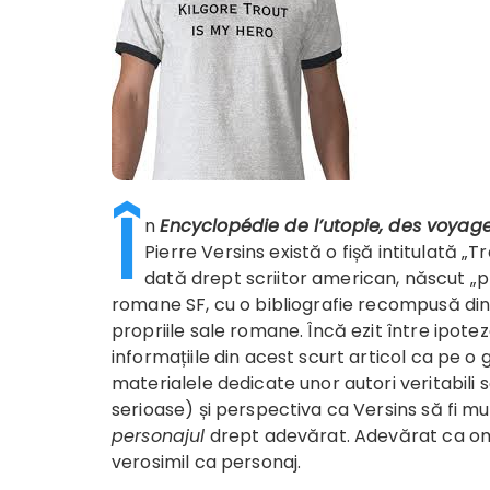
Î
n
Encyclopédie de l’
utopie, des voyage
Pierre Versins există o fișă intitulată 
dată drept scriitor american, născut „pr
romane SF, cu o bibliografie recompusă din 
propriile sale romane. Încă ezit între ipotez
informațiile din acest scurt articol ca pe o
materialele dedicate unor autori veritabili
serioase) și perspectiva ca Versins să fi
personajul
drept adevărat. Adevărat ca om și
verosimil ca personaj.