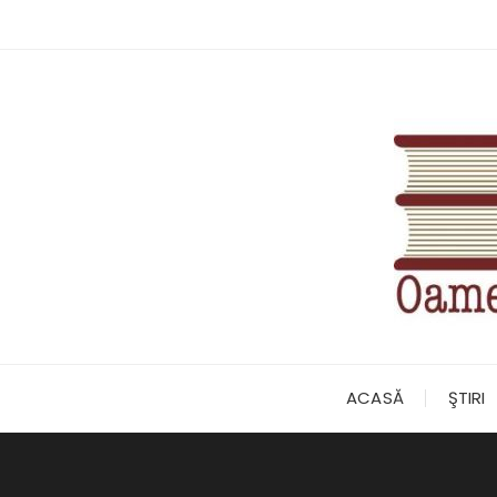
Skip
to
content
ACASĂ
ŞTIRI