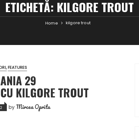
ETICHETĂ:
KILGORE TROUT
kilgore trout
Home
ORI
FEATURES
ANIA 29
 CU KILGORE TROUT
Mircea Oprita
by
12