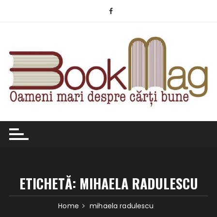
Skip
to
content
ETICHETĂ:
MIHAELA RADULESCU
Home
mihaela radulescu