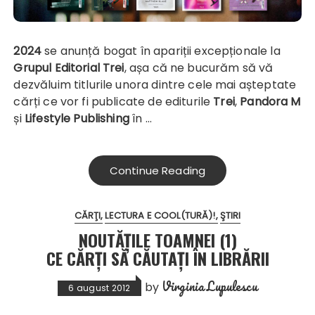
2024
se anunță bogat în apariții excepționale la
Grupul Editorial Trei
, așa că ne bucurăm să vă
dezvăluim titlurile unora dintre cele mai așteptate
cărți ce vor fi publicate de editurile
Trei
,
Pandora M
și
Lifestyle Publishing
în …
Continue Reading
CĂRŢI
LECTURA E COOL(TURĂ)!
ŞTIRI
NOUTĂȚILE TOAMNEI (1)
CE CĂRȚI SĂ CĂUTAȚI ÎN LIBRĂRII
Virginia Lupulescu
by
6 august 2012