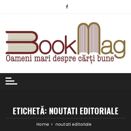
Skip
to
content
ETICHETĂ:
NOUTATI EDITORIALE
Home
noutati editoriale