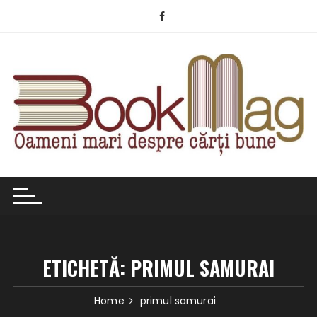
Skip
to
content
ETICHETĂ:
PRIMUL SAMURAI
Home
primul samurai