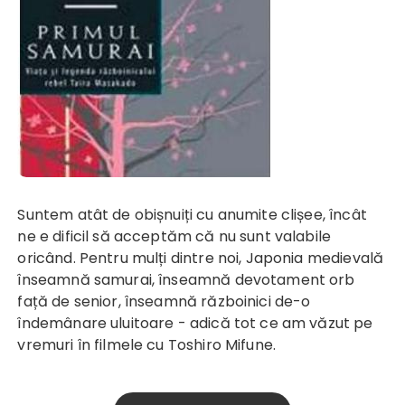
Suntem atât de obișnuiți cu anumite clișee, încât
ne e dificil să acceptăm că nu sunt valabile
oricând. Pentru mulți dintre noi, Japonia medievală
înseamnă samurai, înseamnă devotament orb
față de senior, înseamnă războinici de-o
îndemânare uluitoare - adică tot ce am văzut pe
vremuri în filmele cu Toshiro Mifune.