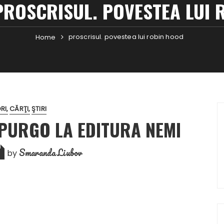
PROSCRISUL. POVESTEA LUI 
proscrisul. povestea lui robin hood
Home
RI
CĂRŢI
ŞTIRI
PURGO LA EDITURA NEMI
Smaranda Liubov
by