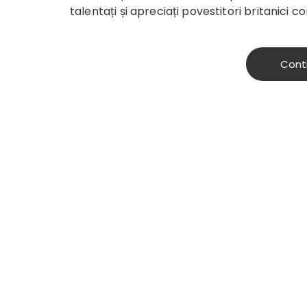
talentați și apreciați povestitori britanici 
Cont