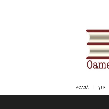
Skip
to
content
ACASĂ
ŞTIRI