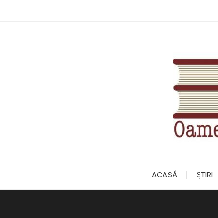
Skip
to
content
ACASĂ
ŞTIRI