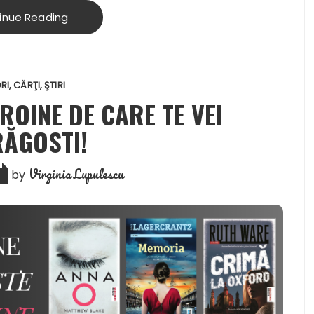
inue Reading
RI
CĂRŢI
ŞTIRI
ROINE DE CARE TE VEI
RĂGOSTI!
Virginia Lupulescu
by