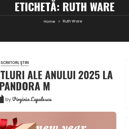
ETICHETĂ:
RUTH WARE
Ruth Ware
Home
SCRIITORI
ŞTIRI
ITLURI ALE ANULUI 2025 LA
I PANDORA M
Virginia Lupulescu
by