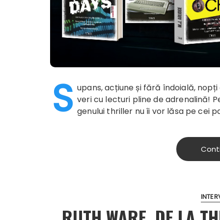
S
upans, acțiune și fără îndoială, nopț
veri cu lecturi pline de adrenalină! 
genului thriller nu îi vor lăsa pe cei 
Cont
INTER
RUTH WARE, DE LA TH