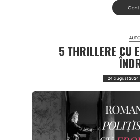
Cont
AUTO
5 THRILLERE CU E
ÎND
24 august 2024