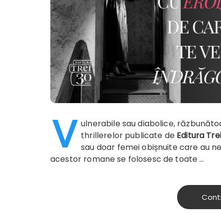
V
ulnerabile sau diabolice, răzbunătoa
thrillerelor publicate de
Editura Tre
sau doar femei obișnuite care au n
acestor romane se folosesc de toate …
Cont