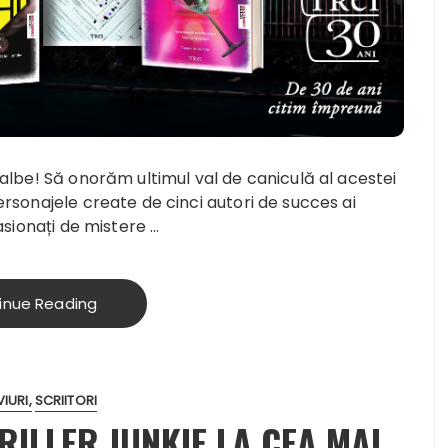
i albe! Să onorăm ultimul val de caniculă al acestei
Personajele create de cinci autori de succes ai
pasionați de mistere …
inue Reading
VIURI
SCRIITORI
RILLER JUNKIE LA CEA MAI