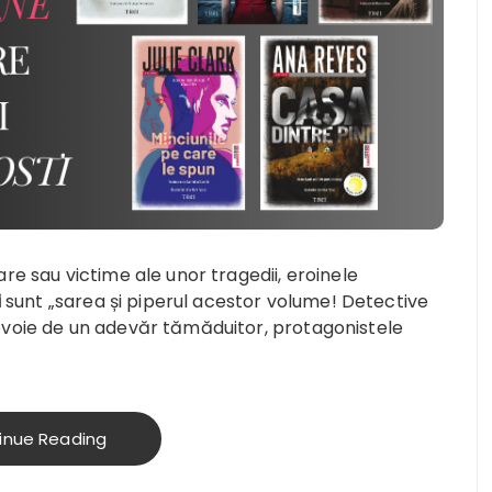
re sau victime ale unor tragedii, eroinele
i
sunt „sarea și piperul acestor volume! Detective
evoie de un adevăr tămăduitor, protagonistele
inue Reading