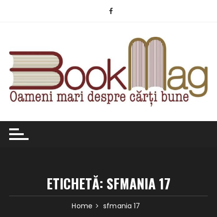
Skip
to
content
ETICHETĂ:
SFMANIA 17
Home
sfmania 17