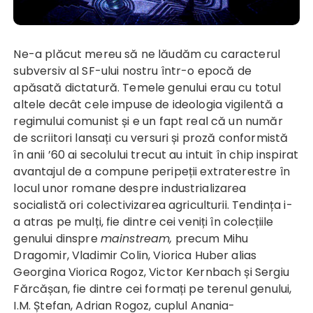
Ne-a plăcut mereu să ne lăudăm cu caracterul
subversiv al SF-ului nostru într-o epocă de
apăsată dictatură. Temele genului erau cu totul
altele decât cele impuse de ideologia vigilentă a
regimului comunist și e un fapt real că un număr
de scriitori lansați cu versuri și proză conformistă
în anii ’60 ai secolului trecut au intuit în chip inspirat
avantajul de a compune peripeții extraterestre în
locul unor romane despre industrializarea
socialistă ori colectivizarea agriculturii. Tendința i-
a atras pe mulți, fie dintre cei veniți în colecțiile
genului dinspre
mainstream,
precum Mihu
Dragomir, Vladimir Colin, Viorica Huber alias
Georgina Viorica Rogoz, Victor Kernbach și Sergiu
Fărcășan, fie dintre cei formați pe terenul genului,
I.M. Ștefan, Adrian Rogoz, cuplul Anania-