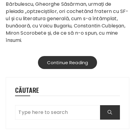
Bărbulescu, Gheorghe Săsărman, urmați de
pleiada „optzeciștilor, ori cochetând fratern cu SF-
ul și cu literatura generală, cum s-a întâmplat,
bunăoară, cu Voicu Bugariu, Constantin Cubleșan,
Miron Scorobete și, de ce să n-o spun, cu mine
însumi.
Continue Reading
CĂUTARE