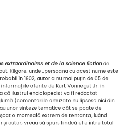
s extraordinaires et de la science fiction
de
„Trout, Kilgore, unde „persoana cu acest nume este
obabil în 1902, autor a nu mai puțin de 65 de
informațiile oferite de Kurt Vonnegut Jr. în
a că ilustrul enciclopedist va fi redactat
 glumă (comentariile amuzate nu lipsesc nici din
 sau unor sinteze tematice cât se poate de
 mușcat o momeală extrem de tentantă, luând
 autor, vreau să spun, fiindcă el e întru totul