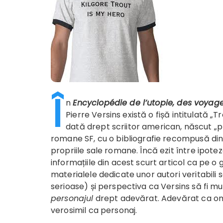
Î
n
Encyclopédie de l’
utopie, des voyage
Pierre Versins există o fișă intitulată 
dată drept scriitor american, născut „pr
romane SF, cu o bibliografie recompusă din 
propriile sale romane. Încă ezit între ipotez
informațiile din acest scurt articol ca pe o
materialele dedicate unor autori veritabili
serioase) și perspectiva ca Versins să fi
personajul
drept adevărat. Adevărat ca om și
verosimil ca personaj.