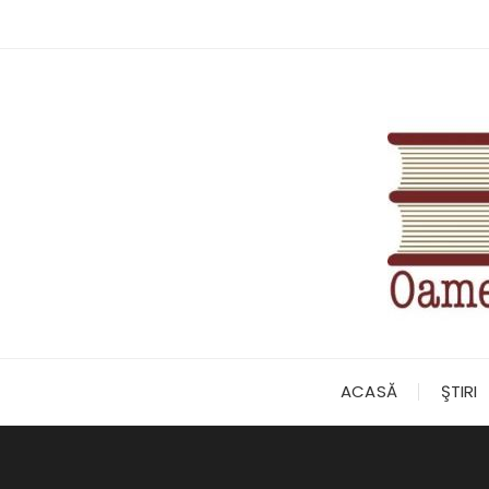
Skip
to
content
ACASĂ
ŞTIRI