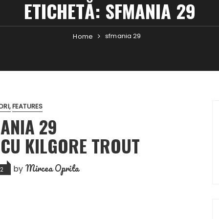
ETICHETĂ:
SFMANIA 29
sfmania 29
Home
ORI
FEATURES
ANIA 29
 CU KILGORE TROUT
Mircea Oprita
by
12