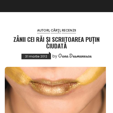
AUTORI
CĂRŢI
RECENZII
ZÂNII CEI RĂI ŞI SCRIITOAREA PUŢIN
CIUDATĂ
Oana Dusmanescu
by
31 martie 2012